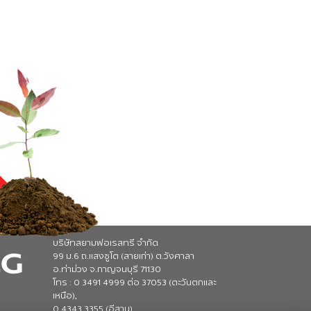
บริษัทสยามฟอเรสทรี จำกัด
99 ม.6 ถ.แสงชูโต (สายเก่า) ต.วังศาลา
อ.ท่าม่วง จ.กาญจนบุรี 71130
โทร : 0 3491 4999 ต่อ 37053 (ตะวันตกและ
เหนือ),
0 4343 3355 (อีสาน)