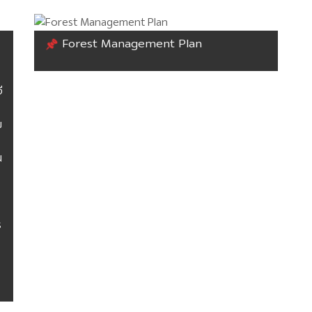
Forest Management Plan
ี
ย
น
ร